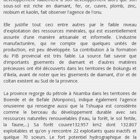
sous-sol est riche en diamant, fer, or, cuivre, plomb, zinc,
niobium et kaolin, fait observer l'agence de l'onu.
Elle justifie tout ceci entre autres par le faible niveau
d'exploitation des ressources minérales, qui est essentiellement
assurée d'une manière artisanale et informelle. L'industrie
manufacturière, qui ne compte que quelques unités de
production, est peu développée. Sa contribution à la formation
du PIB provincial est très faible. La source fait savoir que
d'importants gisements de diamant et d'autres matières
précieuses ont été découverts dans les territoires de Bokungu et
d'Ikela, avant de noter que les gisements de diamant, d'or et de
coltan existent au Sud de la province.
La province regorge du pétrole à Nsamba dans les territoires de
Boende et de Befale (Monpono), indique également l'agence
onusienne qui renseigne aussi que la Tshuapa est considérée
comme le berceau du développement durable avec ses
ressources naturelles renouvelables (l'eau, la forêt, le sol fertile,
la faune,...) Sa forêt couvre132.957 km2 dont 132.807
exploitables et qu'on y rencontre 22 exploitants quasi inactifs et
quelque 70 scieurs. Le fort potentiel hydrographique de la