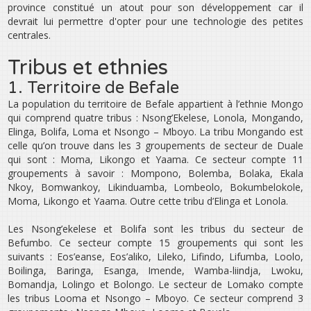
province constitué un atout pour son développement car il
devrait lui permettre d'opter pour une technologie des petites
centrales.
Tribus et ethnies
1. Territoire de Befale
La population du territoire de Befale appartient à l’ethnie Mongo
qui comprend quatre tribus : Nsong’Ekelese, Lonola, Mongando,
Elinga, Bolifa, Loma et Nsongo – Mboyo. La tribu Mongando est
celle qu’on trouve dans les 3 groupements de secteur de Duale
qui sont : Moma, Likongo et Yaama. Ce secteur compte 11
groupements à savoir : Mompono, Bolemba, Bolaka, Ekala
Nkoy, Bomwankoy, Likinduamba, Lombeolo, Bokumbelokole,
Moma, Likongo et Yaama. Outre cette tribu d’Elinga et Lonola.
Les Nsong’ekelese et Bolifa sont les tribus du secteur de
Befumbo. Ce secteur compte 15 groupements qui sont les
suivants : Eos’eanse, Eos’aliko, Lileko, Lifindo, Lifumba, Loolo,
Boilinga, Baringa, Esanga, Imende, Wamba-liindja, Lwoku,
Bomandja, Lolingo et Bolongo. Le secteur de Lomako compte
les tribus Looma et Nsongo – Mboyo. Ce secteur comprend 3