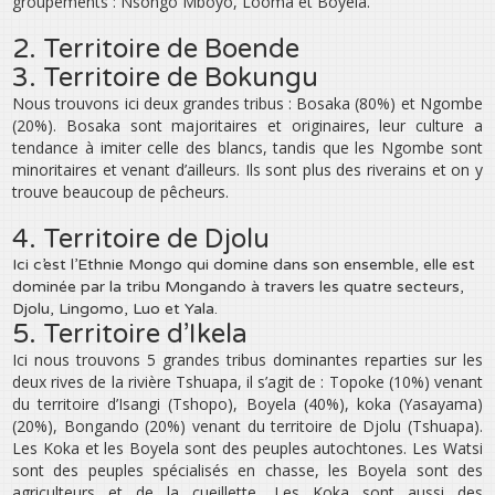
groupements : Nsongo Mboyo, Looma et Boyela.
2. Territoire de Boende
3. Territoire de Bokungu
Nous trouvons ici deux grandes tribus : Bosaka (80%) et Ngombe
(20%). Bosaka sont majoritaires et originaires, leur culture a
tendance à imiter celle des blancs, tandis que les Ngombe sont
minoritaires et venant d’ailleurs. Ils sont plus des riverains et on y
trouve beaucoup de pêcheurs.
4. Territoire de Djolu
Ici c’est l’Ethnie Mongo qui domine dans son ensemble, elle est
dominée par la tribu Mongando à travers les quatre secteurs,
Djolu, Lingomo, Luo et Yala.
5. Territoire d’Ikela
Ici nous trouvons 5 grandes tribus dominantes reparties sur les
deux rives de la rivière Tshuapa, il s’agit de : Topoke (10%) venant
du territoire d’Isangi (Tshopo), Boyela (40%), koka (Yasayama)
(20%), Bongando (20%) venant du territoire de Djolu (Tshuapa).
Les Koka et les Boyela sont des peuples autochtones. Les Watsi
sont des peuples spécialisés en chasse, les Boyela sont des
agriculteurs et de la cueillette. Les Koka sont aussi des