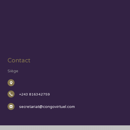
Contact
Siège
+243 816342759
secretariat@congovirtuel.com