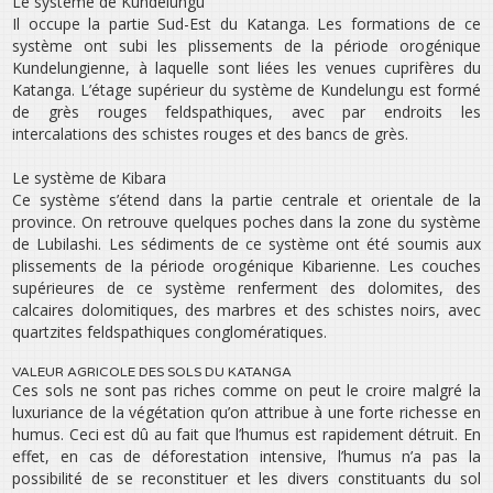
Le système de Kundelungu
Il occupe la partie Sud-Est du Katanga. Les formations de ce
système ont subi les plissements de la période orogénique
Kundelungienne, à laquelle sont liées les venues cuprifères du
Katanga. L’étage supérieur du système de Kundelungu est formé
de grès rouges feldspathiques, avec par endroits les
intercalations des schistes rouges et des bancs de grès.
Le système de Kibara
Ce système s’étend dans la partie centrale et orientale de la
province. On retrouve quelques poches dans la zone du système
de Lubilashi. Les sédiments de ce système ont été soumis aux
plissements de la période orogénique Kibarienne. Les couches
supérieures de ce système renferment des dolomites, des
calcaires dolomitiques, des marbres et des schistes noirs, avec
quartzites feldspathiques conglomératiques.
VALEUR AGRICOLE DES SOLS DU KATANGA
Ces sols ne sont pas riches comme on peut le croire malgré la
luxuriance de la végétation qu’on attribue à une forte richesse en
humus. Ceci est dû au fait que l’humus est rapidement détruit. En
effet, en cas de déforestation intensive, l’humus n’a pas la
possibilité de se reconstituer et les divers constituants du sol