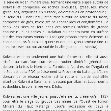
la série du Roan, minéralisée, formant une vaste ellipse autour de
Kolwezi et composée de roches siliceuses, gréseuses, micro
gréseuses, argileuses en surface, dolomitiques en profondeur ; •
la série du Kundelungu, affleurant autour de l’ellipse du Roan,
composée de grés, micro gré peu consolidés et conglomérés. Le
choix des sites se fera dans ces terrains stériles de grande
épaisseur ; • les sables du Kalahari qui apparaissent en surface
sur des épaisseurs variables. D’origine probablement éolienne, ils
contiennent 85 à 90 % de quartz et ont une granulométrie fine. Ils
sont localisés surtout au Sud de la ville (plateau de Manika).
Kolwezi est non seulement une halle ferroviaire, elle est aussi
située au carrefour d’un réseau routier d’intérêt général qui
dessert à la fois le Nord de la Zambie, le Nord-est de l’Angola et
le Sud-est de la RDC, précisément la Province du Katanga. L’épine
dorsale de ce réseau routier est la route en partie asphaltée
allant de Kolwezi à Sakania, en passant par Likasi et Lubumbashi,
et doublant la voie ferrée vers Dilolo.
Kolwezi est une ville jeune, puisqu’elle ne fut créée qu’en 1937
pour être le siège du groupe des mines de l’Ouest de l’union
Minière du Haut Katanga. Jusqu’à l’accession du pays à