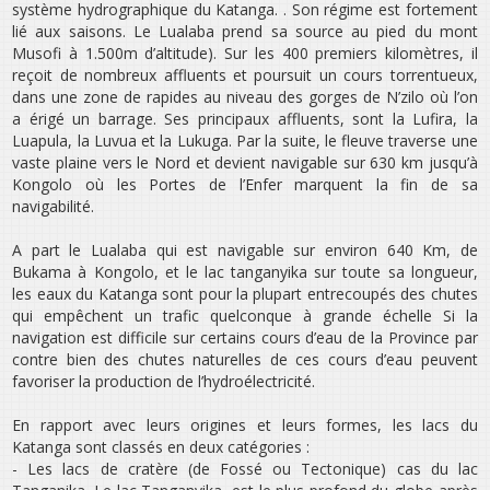
système hydrographique du Katanga. . Son régime est fortement
lié aux saisons. Le Lualaba prend sa source au pied du mont
Musofi à 1.500m d’altitude). Sur les 400 premiers kilomètres, il
reçoit de nombreux affluents et poursuit un cours torrentueux,
dans une zone de rapides au niveau des gorges de N’zilo où l’on
a érigé un barrage. Ses principaux affluents, sont la Lufira, la
Luapula, la Luvua et la Lukuga. Par la suite, le fleuve traverse une
vaste plaine vers le Nord et devient navigable sur 630 km jusqu’à
Kongolo où les Portes de l’Enfer marquent la fin de sa
navigabilité.
A part le Lualaba qui est navigable sur environ 640 Km, de
Bukama à Kongolo, et le lac tanganyika sur toute sa longueur,
les eaux du Katanga sont pour la plupart entrecoupés des chutes
qui empêchent un trafic quelconque à grande échelle Si la
navigation est difficile sur certains cours d’eau de la Province par
contre bien des chutes naturelles de ces cours d’eau peuvent
favoriser la production de l’hydroélectricité.
En rapport avec leurs origines et leurs formes, les lacs du
Katanga sont classés en deux catégories :
- Les lacs de cratère (de Fossé ou Tectonique) cas du lac