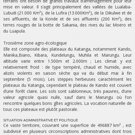
terrains ont besoin de grands travaux d’aménagement pour leur
mise en valeur. Il s’agit principalement des vallées de Lualaba-
Lubudi (21.000 Km²), de la Lufira (13.000Km²), de la Dikulwe et de
ses affluents, de la Konde et de ses affluents (200 Km²), des
terres rouges de la botte de Sakania, des rives du lac Moëro et
du Luapula.
Troisième zone agro-écologique
Elle est composée des plateaux du Katanga, notamment Kando,
Manika,Biano, Kibara, Kundelungu, Muhila et Marungu. Leur
altitude varie entre 1.500m et 2.000m ; Les climat y est
relativement froid : de type tempéré, chaud et humide, avec
alizés violents en saison sèche qui va du début mai à fin
septembre (5 mois). Les steppes herbeuses caractérisent les
plateaux du Katanga, cependant le plateau de Kando est couvert
d’une forêt claire. Les sols sont sablonneux, très pauvres, d’une
valeur agricole quasi nulle, sauf dans le Marungu où l’on
rencontre quelques bons gîtes agricoles. La vocation naturelle de
tous ces plateaux est plutôt pastorale.
SITUATION ADMINISTRATIVE ET POLITIQUE
Ce vaste territoire, couvrant une superficie de 496887 km² , est
subdivisé en plusieurs circonscriptions administratives dont trois