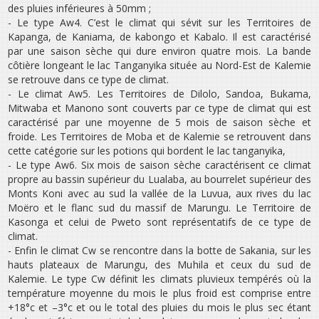
des pluies inférieures à 50mm ;
- Le type Aw4. C’est le climat qui sévit sur les Territoires de
Kapanga, de Kaniama, de kabongo et Kabalo. Il est caractérisé
par une saison sèche qui dure environ quatre mois. La bande
côtière longeant le lac Tanganyika située au Nord-Est de Kalemie
se retrouve dans ce type de climat.
- Le climat Aw5. Les Territoires de Dilolo, Sandoa, Bukama,
Mitwaba et Manono sont couverts par ce type de climat qui est
caractérisé par une moyenne de 5 mois de saison sèche et
froide. Les Territoires de Moba et de Kalemie se retrouvent dans
cette catégorie sur les potions qui bordent le lac tanganyika,
- Le type Aw6. Six mois de saison sèche caractérisent ce climat
propre au bassin supérieur du Lualaba, au bourrelet supérieur des
Monts Koni avec au sud la vallée de la Luvua, aux rives du lac
Moëro et le flanc sud du massif de Marungu. Le Territoire de
Kasonga et celui de Pweto sont représentatifs de ce type de
climat.
- Enfin le climat Cw se rencontre dans la botte de Sakania, sur les
hauts plateaux de Marungu, des Muhila et ceux du sud de
Kalemie. Le type Cw définit les climats pluvieux tempérés où la
température moyenne du mois le plus froid est comprise entre
+18°c et –3°c et ou le total des pluies du mois le plus sec étant