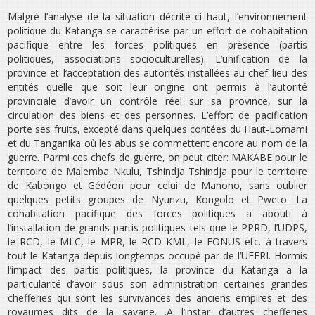
Malgré l’analyse de la situation décrite ci haut, l’environnement
politique du Katanga se caractérise par un effort de cohabitation
pacifique entre les forces politiques en présence (partis
politiques, associations socioculturelles). L’unification de la
province et l’acceptation des autorités installées au chef lieu des
entités quelle que soit leur origine ont permis à l’autorité
provinciale d’avoir un contrôle réel sur sa province, sur la
circulation des biens et des personnes. L’effort de pacification
porte ses fruits, excepté dans quelques contées du Haut-Lomami
et du Tanganika où les abus se commettent encore au nom de la
guerre. Parmi ces chefs de guerre, on peut citer: MAKABE pour le
territoire de Malemba Nkulu, Tshindja Tshindja pour le territoire
de Kabongo et Gédéon pour celui de Manono, sans oublier
quelques petits groupes de Nyunzu, Kongolo et Pweto. La
cohabitation pacifique des forces politiques a abouti à
l’installation de grands partis politiques tels que le PPRD, l’UDPS,
le RCD, le MLC, le MPR, le RCD KML, le FONUS etc. à travers
tout le Katanga depuis longtemps occupé par de l’UFERI. Hormis
l’impact des partis politiques, la province du Katanga a la
particularité d’avoir sous son administration certaines grandes
chefferies qui sont les survivances des anciens empires et des
royaumes dits de la savane. .A l’instar d’autres chefferies