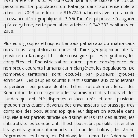
1993 a été de –0,55 % correspondant à une baisse de 25.000
personnes. La population du Katanga dans son ensemble a
atteint en 2003 un effectif de 8167240 habitants avec un taux de
croissance démographique de 3.9 % l’an. Ce qui pousse à augurer
qu’à ce rythme, cette population atteindra 9.242.333 habitants en
2008.
Plusieurs groupes ethniques bantous patriarcaux ou matriarcaux
mais tous viripatrilocaux couvrent l’aire géographique de la
province du Katanga. L’histoire renseigne que les migrations, les
conquêtes et l’industrialisation eurent pour conséquence de
nombreux courants humains qui mélangèrent les populations. De
nombreux territoires sont occupés par plusieurs groupes
ethniques. Des peuples soumis furent assimilés aux conquérants
et perdirent leur propre identité. Tel est spécialement le cas des
Kunda dont le nom signifie « les soumis » et des Lubas et des
Lundas qui ont été dispersés et acculturés et dont plusieurs
groupements étaient devenus des envahisseurs. Le brassage très
complexe des populations explique leur dispersion actuelle dans
laquelle il est parfois difficile de distinguer les uns des autres, les
substrats et les conquérants. Il est cependant possible d’identifier
les grands groupes dominants tels que les Lubas , les Arund
(regroupant les Lunda, les Tshokwe, les Luena, Les Ndemba, et