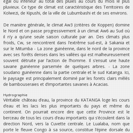
égal ou inférieur au total des pluies au cours du mois le plus
pluvieux. Ce type de climat est caractéristique des Territoires de
Kolwezi, de Kipushi, de la ville de Lubumbashi et de ses environs.
De manière générale, le climat Aw3 (critères de Koppen) domine
le Nord et on passe progressivement à un climat Aw6 au Sud où
il n’y a qu’une seule saison culturale par an. Des climats plus
froids, Cw, se rencontrent dans l’extrême sud-est, à Sakania et
sur le Mitumba - La zone guinéenne, dans le nord de la province
avec ses forêts denses dans les vallées qui est malheureusement
souvent détruite par l’action de l’homme. Il s’ensuit une haute
savane guinéenne parsemée de quelques arbres. - La zone
soudano guinéenne dans la partie centrale et le sud Katanga. Ici,
le paysage est principalement dominé par les forets clairs mêlés
de bambouseraies et d’importantes savanes à Acacias.
Hydrographie
Véritable château d’eau, la province du KATANGA loge les cours
d’eau et les lacs les plus importants du pays et même du
continent. On pourrait encore dire que cette Province est le
berceau de tous les cours d’eau importants qui s’écoulent dans la
direction Nord, vers la Cuvette centrale. Le Lualaba, nom que
porte le fleuve Congo à sa source, constitue l’épine dorsale du