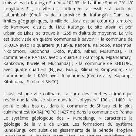
trois villes du Katanga. Située à 10° 55’ de Latitude Sud et 26° 45’
Longitude Est, la ville est facilement accessible à partir de
Lubumbashi (Chef-lieu de la province du Katanga) : Dans ses
limites géographiques, la ville de Likasi est au cœur du territoire
de Kambove, district du Haut Katanga. Le site urbain et péri
urbain de Likasi se trouve à 1.265 m d’altitude moyenne. La ville
est subdivisée en quatre communes à savoir : • la commune de
KIKULA avec 10 quartiers (Kisunka, Kanona, Kalipopo, Kapemba,
Nkolomoni, Kaponona, Okito, Kyubo, Mbadi, Musumba), • la
commune de PANDA avec 5 quartiers (Kamilopa, Mpandamayi,
Kankotwe, Kiwele et Muchanda) ; • la commune de SHITURU
avec quatre quartiers (Nguya, Buluo, Kilima et Kimpwana), • la
commune de LIKASI avec 6 quartiers (Centre-ville, Kapumpi,
Kitabataba, Simba et SNCC)
Likasi est une ville collinaire. La carte des courbes altimétrique
révèle que la ville se situe dans les isohypses 1100 et 1400 : le
point le plus bas est dans la commune de Shituru et le plus
culminant est KARAJIPOPO (1427 m) dans la commune de Panda.
Le système géologique des « Kundelungu » caractérise la
géologie de la ville de Likasi. Les formations du système
Kundelungu ont subit des glissements de la période érogène