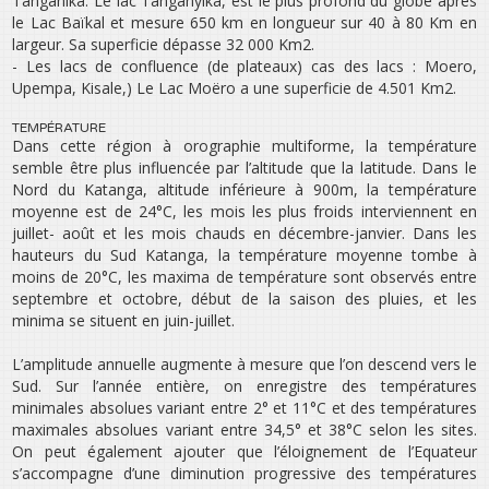
Tanganika. Le lac Tanganyika, est le plus profond du globe après
le Lac Baïkal et mesure 650 km en longueur sur 40 à 80 Km en
largeur. Sa superficie dépasse 32 000 Km2.
- Les lacs de confluence (de plateaux) cas des lacs : Moero,
Upempa, Kisale,) Le Lac Moëro a une superficie de 4.501 Km2.
TEMPÉRATURE
Dans cette région à orographie multiforme, la température
semble être plus influencée par l’altitude que la latitude. Dans le
Nord du Katanga, altitude inférieure à 900m, la température
moyenne est de 24°C, les mois les plus froids interviennent en
juillet- août et les mois chauds en décembre-janvier. Dans les
hauteurs du Sud Katanga, la température moyenne tombe à
moins de 20°C, les maxima de température sont observés entre
septembre et octobre, début de la saison des pluies, et les
minima se situent en juin-juillet.
L’amplitude annuelle augmente à mesure que l’on descend vers le
Sud. Sur l’année entière, on enregistre des températures
minimales absolues variant entre 2° et 11°C et des températures
maximales absolues variant entre 34,5° et 38°C selon les sites.
On peut également ajouter que l’éloignement de l’Equateur
s’accompagne d’une diminution progressive des températures