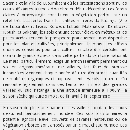
Sakania et la ville de Lubumbashi où les précipitations sont nulles
ou insuffisantes au mois d’octobre et début décembre. Les forêts
claires à brachystegie constituent la végétation partout sur un
relief très accidenté. Dans les entités minières du Katanga (Ville
de Lubumbashi, Likasi, Kolwezi, Lubudi, Mutshatsha, Kambove,
Kipushi et Sakania) les sols ont une teneur élevé en métaux et les
pluies acides rendent le phosphore pratiquement non disponible
pour les plantes cultivées, principalement le maïs. Les efforts
énormes consentis pour une culture rentable des céréales ont
connu de grands échecs dans cette partie du territoire national.
Le maïs, particulièrement, exige un enrichissement permanent du
sol en engrais minéraux. Par ailleurs, les feux de brousse
incontrôlés viennent chaque année détruire d’énormes quantités
de matières organiques et appauvrissent les sols en azote. On
rencontre également dans ces territoires miniers des grandes
vallées du sud Katanga, à une altitude inférieure à 1.000m, la
saison sèche qui dure 5 mois, de fin avril à fin septembre
En saison de pluie une partie de ces vallées, bordant les cours
d’eau, est périodiquement inondée. Ces sols alluvionnaires à
potentiel agricole élevé, couverts de savanes herbeuses ou de
végétation arborée sont arrosés par un climat chaud humide. Ces