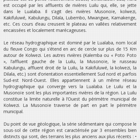
est occupé par les affluents de rivières Luilu qui, elle, se jette
dans le Lualaba. Il s’agit des rivières Musonoïe, kolwezi,
Kakifuluwé, Kabulungu, Dilala, Lubembo, Mwangwe, Kamakenge,
etc. Ces cours d’eau creusent le plateau en vallées relativement
encaissées et localement marécageuses.
Le réseau hydrographique est dominé par le Lualaba, nom local
du fleuve Congo qui s’étend en arc de cercle sur plus de 15 Km
autour de Kolwezi. Les autres rivières (Kalemba ou « Poto Poto
», l’affluent gauche de la Luilu, la Musonoïe, le ruisseau
Kabulungu, affluent droit de la Luilu, la Kakifuluwé, la kolwezi, la
Dilala, etc.) sont d’orientation essentiellement Sud nord et parfois
Sud-est Nord-Ouest. Elles appartiennent à un même réseau
hydrographique qui converge vers la Lualaba. Le Luilu et la
Musonoïe sont les plus importantes rivières de la région. La Luilu
constitue la limite naturelle à l’Ouest du périmètre municipal de
Kolwezi. La Musonoïe traverse de part en part le périmètre
municipal.
Du point de vue géologique, la série sédimentaire qui compose le
sous-sol de cette région est caractérisée par 3 ensembles bien
distincts qui sont, des terrains les plus anciens aux plus récents : •