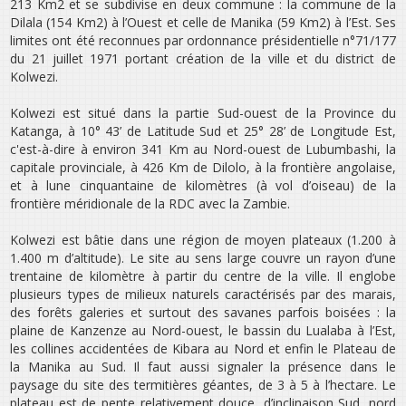
213 Km2 et se subdivise en deux commune : la commune de la
Dilala (154 Km2) à l’Ouest et celle de Manika (59 Km2) à l’Est. Ses
limites ont été reconnues par ordonnance présidentielle n°71/177
du 21 juillet 1971 portant création de la ville et du district de
Kolwezi.
Kolwezi est situé dans la partie Sud-ouest de la Province du
Katanga, à 10° 43’ de Latitude Sud et 25° 28’ de Longitude Est,
c'est-à-dire à environ 341 Km au Nord-ouest de Lubumbashi, la
capitale provinciale, à 426 Km de Dilolo, à la frontière angolaise,
et à lune cinquantaine de kilomètres (à vol d’oiseau) de la
frontière méridionale de la RDC avec la Zambie.
Kolwezi est bâtie dans une région de moyen plateaux (1.200 à
1.400 m d’altitude). Le site au sens large couvre un rayon d’une
trentaine de kilomètre à partir du centre de la ville. Il englobe
plusieurs types de milieux naturels caractérisés par des marais,
des forêts galeries et surtout des savanes parfois boisées : la
plaine de Kanzenze au Nord-ouest, le bassin du Lualaba à l’Est,
les collines accidentées de Kibara au Nord et enfin le Plateau de
la Manika au Sud. Il faut aussi signaler la présence dans le
paysage du site des termitières géantes, de 3 à 5 à l’hectare. Le
plateau est de pente relativement douce, d’inclinaison Sud, nord