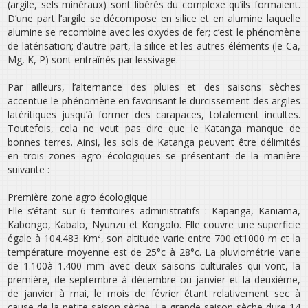
(argile, sels minéraux) sont libérés du complexe qu’ils formaient.
D’une part l’argile se décompose en silice et en alumine laquelle
alumine se recombine avec les oxydes de fer; c’est le phénomène
de latérisation; d’autre part, la silice et les autres éléments (le Ca,
Mg, K, P) sont entraînés par lessivage.
Par ailleurs, l’alternance des pluies et des saisons sèches
accentue le phénomène en favorisant le durcissement des argiles
latéritiques jusqu’à former des carapaces, totalement incultes.
Toutefois, cela ne veut pas dire que le Katanga manque de
bonnes terres. Ainsi, les sols de Katanga peuvent être délimités
en trois zones agro écologiques se présentant de la manière
suivante :
Première zone agro écologique
Elle s’étant sur 6 territoires administratifs : Kapanga, Kaniama,
Kabongo, Kabalo, Nyunzu et Kongolo. Elle couvre une superficie
égale à 104.483 Km², son altitude varie entre 700 et1000 m et la
température moyenne est de 25°c à 28°c. La pluviométrie varie
de 1.100à 1.400 mm avec deux saisons culturales qui vont, la
première, de septembre à décembre ou janvier et la deuxième,
de janvier à mai, le mois de février étant relativement sec à
cause de la petite saison sèche. La grande saison sèche dure 14