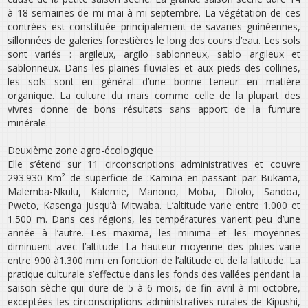
à 18 semaines de mi-mai à mi-septembre. La végétation de ces
contrées est constituée principalement de savanes guinéennes,
sillonnées de galeries forestières le long des cours d’eau. Les sols
sont variés : argileux, argilo sablonneux, sablo argileux et
sablonneux. Dans les plaines fluviales et aux pieds des collines,
les sols sont en général d’une bonne teneur en matière
organique. La culture du maïs comme celle de la plupart des
vivres donne de bons résultats sans apport de la fumure
minérale.
Deuxième zone agro-écologique
Elle s’étend sur 11 circonscriptions administratives et couvre
293.930 Km² de superficie de :Kamina en passant par Bukama,
Malemba-Nkulu, Kalemie, Manono, Moba, Dilolo, Sandoa,
Pweto, Kasenga jusqu’à Mitwaba. L’altitude varie entre 1.000 et
1.500 m. Dans ces régions, les températures varient peu d’une
année à l’autre. Les maxima, les minima et les moyennes
diminuent avec l’altitude. La hauteur moyenne des pluies varie
entre 900 à1.300 mm en fonction de l’altitude et de la latitude. La
pratique culturale s’effectue dans les fonds des vallées pendant la
saison sèche qui dure de 5 à 6 mois, de fin avril à mi-octobre,
exceptées les circonscriptions administratives rurales de Kipushi,