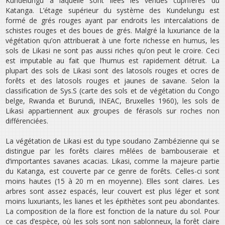
Kundelungu à laquelle sont liées les venues cuprifères du
Katanga. L’étage supérieur du système des Kundelungu est
formé de grés rouges ayant par endroits les intercalations de
schistes rouges et des boues de grés. Malgré la luxuriance de la
végétation qu’on attribuerait à une forte richesse en humus, les
sols de Likasi ne sont pas aussi riches qu’on peut le croire. Ceci
est imputable au fait que l’humus est rapidement détruit. La
plupart des sols de Likasi sont des latosols rouges et ocres de
forêts et des latosols rouges et jaunes de savane. Selon la
classification de Sys.S (carte des sols et de végétation du Congo
belge, Rwanda et Burundi, INEAC, Bruxelles 1960), les sols de
Likasi appartiennent aux groupes de férasols sur roches non
différenciées.
La végétation de Likasi est du type soudano Zambézienne qui se
distingue par les forêts claires mêlées de bambouseraie et
d’importantes savanes acacias. Likasi, comme la majeure partie
du Katanga, est couverte par ce genre de forêts. Celles-ci sont
moins hautes (15 à 20 m en moyenne). Elles sont claires. Les
arbres sont assez espacés, leur couvert est plus léger et sont
moins luxuriants, les lianes et les épithètes sont peu abondantes.
La composition de la flore est fonction de la nature du sol. Pour
ce cas d’espèce, où les sols sont non sablonneux, la forêt claire