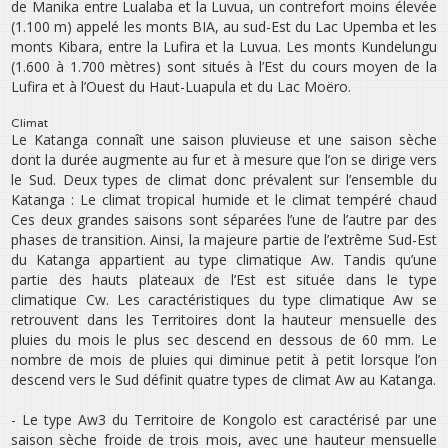
de Manika entre Lualaba et la Luvua, un contrefort moins élevée
(1.100 m) appelé les monts BIA, au sud-Est du Lac Upemba et les
monts Kibara, entre la Lufira et la Luvua. Les monts Kundelungu
(1.600 à 1.700 mètres) sont situés à l’Est du cours moyen de la
Lufira et à l’Ouest du Haut-Luapula et du Lac Moëro.
Climat
Le Katanga connaît une saison pluvieuse et une saison sèche
dont la durée augmente au fur et à mesure que l’on se dirige vers
le Sud. Deux types de climat donc prévalent sur l’ensemble du
Katanga : Le climat tropical humide et le climat tempéré chaud
Ces deux grandes saisons sont séparées l’une de l’autre par des
phases de transition. Ainsi, la majeure partie de l’extrême Sud-Est
du Katanga appartient au type climatique Aw. Tandis qu’une
partie des hauts plateaux de l’Est est située dans le type
climatique Cw. Les caractéristiques du type climatique Aw se
retrouvent dans les Territoires dont la hauteur mensuelle des
pluies du mois le plus sec descend en dessous de 60 mm. Le
nombre de mois de pluies qui diminue petit à petit lorsque l’on
descend vers le Sud définit quatre types de climat Aw au Katanga.
- Le type Aw3 du Territoire de Kongolo est caractérisé par une
saison sèche froide de trois mois, avec une hauteur mensuelle