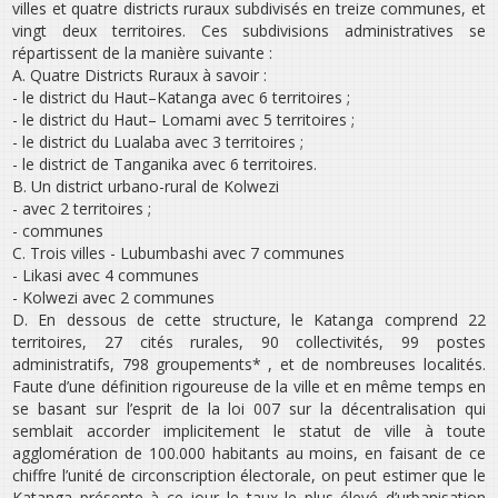
villes et quatre districts ruraux subdivisés en treize communes, et
vingt deux territoires. Ces subdivisions administratives se
répartissent de la manière suivante :
A. Quatre Districts Ruraux à savoir :
- le district du Haut–Katanga avec 6 territoires ;
- le district du Haut– Lomami avec 5 territoires ;
- le district du Lualaba avec 3 territoires ;
- le district de Tanganika avec 6 territoires.
B. Un district urbano-rural de Kolwezi
- avec 2 territoires ;
- communes
C. Trois villes - Lubumbashi avec 7 communes
- Likasi avec 4 communes
- Kolwezi avec 2 communes
D. En dessous de cette structure, le Katanga comprend 22
territoires, 27 cités rurales, 90 collectivités, 99 postes
administratifs, 798 groupements* , et de nombreuses localités.
Faute d’une définition rigoureuse de la ville et en même temps en
se basant sur l’esprit de la loi 007 sur la décentralisation qui
semblait accorder implicitement le statut de ville à toute
agglomération de 100.000 habitants au moins, en faisant de ce
chiffre l’unité de circonscription électorale, on peut estimer que le
Katanga présente à ce jour le taux le plus élevé d’urbanisation