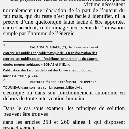
victime nécessitent
normalement une réparation de la part de l’auteur du
fait mais, qui du reste n’est pas facile à identifier, ni la
preuve d’une quelconque faute facile à être apportée,
car cet accident, ce dommage peut venir de l’utilisation
simple par l’homme de l’énergie
1
KABANGE NTABALA, (C),
Droit des services et
entreprises publics et problématique de la transformation des
entreprises publiques en République Démocratique du Congo :
études monographiques « SONAS et SNEL »
,
Publication des facultés de Droit des Universités du Congo,
Kinshasa, 2007, p. 244
2
Auteurs cités par le Professeur PHILIPPES LE
TOURNEAU dans son livre sur la responsabilité civile.
électrique ou dans son fonctionnement autonome en
dehors de toute intervention humaine.
Dans le cas sous examen, les principes de solution
peuvent être trouvés
dans les articles 258 et 260 alinéa 1 qui disposent
respectivement :