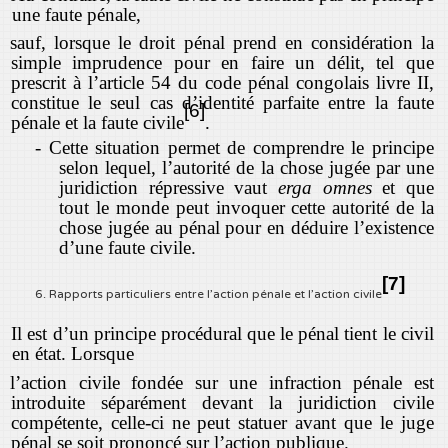
une faute pénale,
sauf, lorsque le droit pénal prend en considération la
simple imprudence pour en faire un délit, tel que
prescrit à l’article 54 du code pénal congolais livre II,
constitue le seul cas d’identité parfaite entre la faute
[6]
pénale et la faute civile
.
-
Cette situation permet de comprendre le principe
selon lequel, l’autorité de la chose jugée par une
juridiction répressive vaut
erga omnes
et que
tout le monde peut invoquer cette autorité de la
chose jugée au pénal pour en déduire l’existence
d’une faute civile.
[7]
6. Rapports particuliers entre l’action pénale et l’action civile
Il est d’un principe procédural que le pénal tient le civil
en état. Lorsque
l’action civile fondée sur une infraction pénale est
introduite séparément devant la juridiction civile
compétente, celle-ci ne peut statuer avant que le juge
pénal se soit prononcé sur l’action publique.