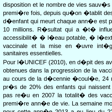
disposition et le nombre de vies sauv�s 
premi�re fois, depuis qu�on �tablit des 
d�enfant qui meurt chaque ann�e est p
10 millions. R�sultat qui a �t� influ
accessibilit� � l�eau potable, � l�ext
vaccinale et la mise en �uvre int�g
sanitaires essentielles.
Pour l�UNICEF (2010), en d�pit des av
obtenues dans la progression de la vacci
au cours de la d�cennie �coul�e, 24 mi
pr�s de 20% des enfants qui naisse
pas re�u en 2007 la totalit� des vac
premi�re ann�e de vie. La semaine mond
pour cette ann�e 2013 a eu lieu du 2