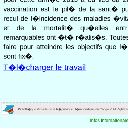
vaccination est le pil� de la sant� p
recul de l�incidence des maladies �vita
et de la mortalit� qu�elles entr
remarquables ont �t� r�alis�s. Toutes
faire pour atteindre les objectifs qu
sont fix�.
T�l�charger le travail
Biblioth�que Virtuelle de la R�publique D�mocratique du Congo.© All Rights
Infos International