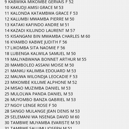
9 KABWIKA MIKOMBE GERVAIS F 52
10 KAKUDJI AMISI GRACE M 53
11 KALONDA KATAMBWA GRACE F 53
12 KALUMBI MWAMBA PIERRE M 50
13 KATAKI KAFINDO ANDRE M 51
14 KAZADI KILUNDO LAURENT M 57
15 KISANGANI BIN MWAMBA CHARLES M 60
16 KYAMBO KABWE JUDITH F 56
17 LIKOMBA SITA NAOMIE F 56
18 LUBENGA KALWILA SAMUEL M 50
19 MALIYABWANA BONNET ARTHUR M 55
20 MAMBOLEO ASSANI MOISE M 50
21 MANKU KALIMBA EDOUARD M 53
22 MAUWA WILONDJA LEOCADIE F 53
23 MIKOMBE KILUME ALPHONE M 52
24 MISAO MUZIMBA DANIEL M 53
25 MULOLWA PANDA DANIEL M 53
26 MUYOMBO BANZA GABRIEL M 53
27 NGOY LENGE ROSE F 50
28 SANGO MULANGE JEAN DENIS M 53
29 SELEMANI WA NSENGA DAVID M 60
30 TAMBWE MUYAMBA EVARISTE M 53
31 TAMBWE SALUMU JOSEPH M 51