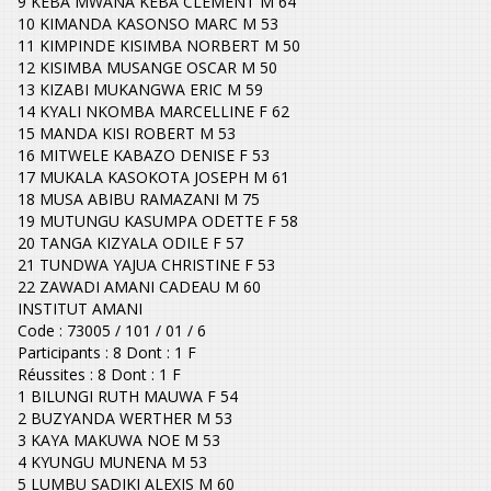
9 KEBA MWANA KEBA CLEMENT M 64
10 KIMANDA KASONSO MARC M 53
11 KIMPINDE KISIMBA NORBERT M 50
12 KISIMBA MUSANGE OSCAR M 50
13 KIZABI MUKANGWA ERIC M 59
14 KYALI NKOMBA MARCELLINE F 62
15 MANDA KISI ROBERT M 53
16 MITWELE KABAZO DENISE F 53
17 MUKALA KASOKOTA JOSEPH M 61
18 MUSA ABIBU RAMAZANI M 75
19 MUTUNGU KASUMPA ODETTE F 58
20 TANGA KIZYALA ODILE F 57
21 TUNDWA YAJUA CHRISTINE F 53
22 ZAWADI AMANI CADEAU M 60
INSTITUT AMANI
Code : 73005 / 101 / 01 / 6
Participants : 8 Dont : 1 F
Réussites : 8 Dont : 1 F
1 BILUNGI RUTH MAUWA F 54
2 BUZYANDA WERTHER M 53
3 KAYA MAKUWA NOE M 53
4 KYUNGU MUNENA M 53
5 LUMBU SADIKI ALEXIS M 60