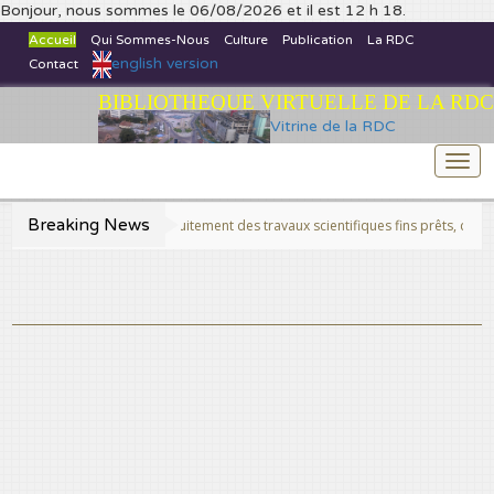
Bonjour, nous sommes le 06/08/2026 et il est 12 h 18.
Accueil
Qui Sommes-Nous
Culture
Publication
La RDC
english version
Contact
BIBLIOTHEQUE VIRTUELLE DE LA RDC
Vitrine de la RDC
Togg
navi
Breaking News
ez et consultez gratuitement des travaux scientifiques fins prêts, cela est possi