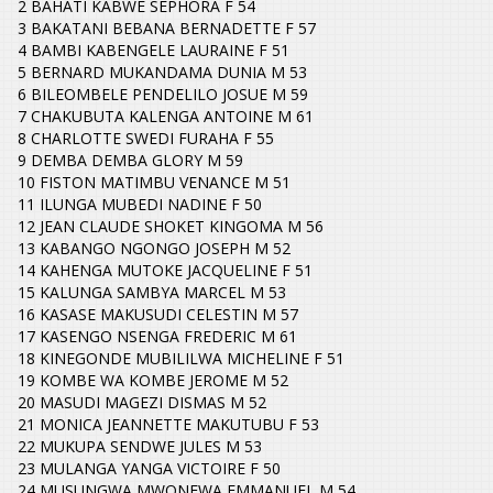
2 BAHATI KABWE SEPHORA F 54
3 BAKATANI BEBANA BERNADETTE F 57
4 BAMBI KABENGELE LAURAINE F 51
5 BERNARD MUKANDAMA DUNIA M 53
6 BILEOMBELE PENDELILO JOSUE M 59
7 CHAKUBUTA KALENGA ANTOINE M 61
8 CHARLOTTE SWEDI FURAHA F 55
9 DEMBA DEMBA GLORY M 59
10 FISTON MATIMBU VENANCE M 51
11 ILUNGA MUBEDI NADINE F 50
12 JEAN CLAUDE SHOKET KINGOMA M 56
13 KABANGO NGONGO JOSEPH M 52
14 KAHENGA MUTOKE JACQUELINE F 51
15 KALUNGA SAMBYA MARCEL M 53
16 KASASE MAKUSUDI CELESTIN M 57
17 KASENGO NSENGA FREDERIC M 61
18 KINEGONDE MUBILILWA MICHELINE F 51
19 KOMBE WA KOMBE JEROME M 52
20 MASUDI MAGEZI DISMAS M 52
21 MONICA JEANNETTE MAKUTUBU F 53
22 MUKUPA SENDWE JULES M 53
23 MULANGA YANGA VICTOIRE F 50
24 MUSUNGWA MWONEWA EMMANUEL M 54