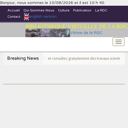
Bonjour, nous sommes le 10/08/2026 et il est 10 h 40.
Accueil
Qui Sommes-Nous
Culture
Publication
La RDC
english version
Contact
BIBLIOTHEQUE VIRTUELLE DE LA RDC
Vitrine de la RDC
Togg
navi
Breaking News
>>Publiez et consultez gratuitement des travaux scientifiques fins prê