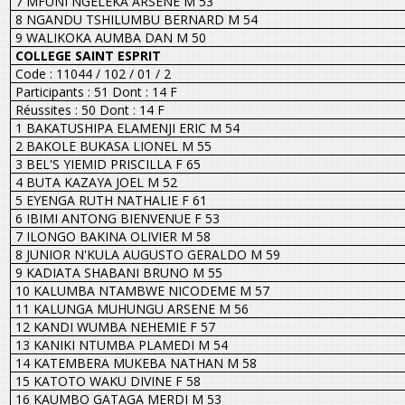
7 MFUNI NGELEKA ARSENE M 53
8 NGANDU TSHILUMBU BERNARD M 54
9 WALIKOKA AUMBA DAN M 50
COLLEGE SAINT ESPRIT
Code : 11044 / 102 / 01 / 2
Participants : 51 Dont : 14 F
Réussites : 50 Dont : 14 F
1 BAKATUSHIPA ELAMENJI ERIC M 54
2 BAKOLE BUKASA LIONEL M 55
3 BEL'S YIEMID PRISCILLA F 65
4 BUTA KAZAYA JOEL M 52
5 EYENGA RUTH NATHALIE F 61
6 IBIMI ANTONG BIENVENUE F 53
7 ILONGO BAKINA OLIVIER M 58
8 JUNIOR N'KULA AUGUSTO GERALDO M 59
9 KADIATA SHABANI BRUNO M 55
10 KALUMBA NTAMBWE NICODEME M 57
11 KALUNGA MUHUNGU ARSENE M 56
12 KANDI WUMBA NEHEMIE F 57
13 KANIKI NTUMBA PLAMEDI M 54
14 KATEMBERA MUKEBA NATHAN M 58
15 KATOTO WAKU DIVINE F 58
16 KAUMBO GATAGA MERDI M 53