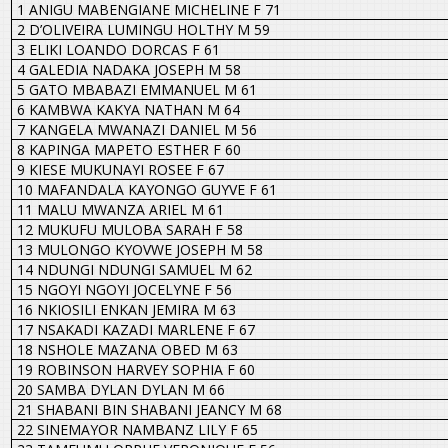
1 ANIGU MABENGIANE MICHELINE F 71
2 D’OLIVEIRA LUMINGU HOLTHY M 59
3 ELIKI LOANDO DORCAS F 61
4 GALEDIA NADAKA JOSEPH M 58
5 GATO MBABAZI EMMANUEL M 61
6 KAMBWA KAKYA NATHAN M 64
7 KANGELA MWANAZI DANIEL M 56
8 KAPINGA MAPETO ESTHER F 60
9 KIESE MUKUNAYI ROSEE F 67
10 MAFANDALA KAYONGO GUYVE F 61
11 MALU MWANZA ARIEL M 61
12 MUKUFU MULOBA SARAH F 58
13 MULONGO KYOVWE JOSEPH M 58
14 NDUNGI NDUNGI SAMUEL M 62
15 NGOYI NGOYI JOCELYNE F 56
16 NKIOSILI ENKAN JEMIRA M 63
17 NSAKADI KAZADI MARLENE F 67
18 NSHOLE MAZANA OBED M 63
19 ROBINSON HARVEY SOPHIA F 60
20 SAMBA DYLAN DYLAN M 66
21 SHABANI BIN SHABANI JEANCY M 68
22 SINEMAYOR NAMBANZ LILY F 65