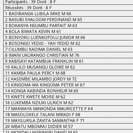
Participants : 39 Dont : 8 F
Réussites : 39 Dont : 8 F
1 BADIBANGA LUBILA MIKE M 66
2 BASUBI SHALOOM FERDINAND M 65
3 BOKANYA NSUMBU PARFAIT M 63
4 BOLA BIWATA KEVIN M 61
5 BONYOKU LUENKOFOLU JUNIOR M 66
6 BOSONGO YEDID - YAH YEDID M 62
7 CILUMBU KADIMA DANIEL M 63
8 IMANI UKURANGO CHRISTIAN M 76
9 KABISAYI KATAMBUA FRANKLIN M 61
10 KALILO MUSANGU GLOIRE M 62
11 KAMBA PAULA PERCY M 68
12 KASEMBE MILAMBO JORDY M 72
13 KINGOMA WA KINGOMA PETER M 67
14 KONGA KABINDA BONHEUR M 65
15 KWETE KWETE MOISE M 62
16 LUKEMBA NZIUKI ULRICH M 62
17 MAKWAYA MAWONDA MAURICETTE F 64
18 MASOLOKELE TALANI MIRADI F 68
19 MAYILUKILA ZAVITA SAMANTHA F 71
20 MBATU MBOMVU DIDIER M 57
21 MONDALI NGBINGBI DAVID M 65