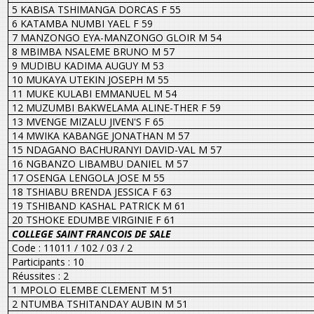
5 KABISA TSHIMANGA DORCAS F 55
6 KATAMBA NUMBI YAEL F 59
7 MANZONGO EYA-MANZONGO GLOIR M 54
8 MBIMBA NSALEME BRUNO M 57
9 MUDIBU KADIMA AUGUY M 53
10 MUKAYA UTEKIN JOSEPH M 55
11 MUKE KULABI EMMANUEL M 54
12 MUZUMBI BAKWELAMA ALINE-THER F 59
13 MVENGE MIZALU JIVEN'S F 65
14 MWIKA KABANGE JONATHAN M 57
15 NDAGANO BACHURANYI DAVID-VAL M 57
16 NGBANZO LIBAMBU DANIEL M 57
17 OSENGA LENGOLA JOSE M 55
18 TSHIABU BRENDA JESSICA F 63
19 TSHIBAND KASHAL PATRICK M 61
20 TSHOKE EDUMBE VIRGINIE F 61
COLLEGE SAINT FRANCOIS DE SALE
Code : 11011 / 102 / 03 / 2
Participants : 10
Réussites : 2
1 MPOLO ELEMBE CLEMENT M 51
2 NTUMBA TSHITANDAY AUBIN M 51