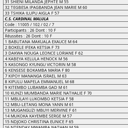
31 SHIENI MILANDA JEPHTE M 55
32 TEGBESA IPAGBANDA JEAN MARIE M 60
33 TSHIKA ILUPU AIGLA F 57
C.S. CARDINAL MALULA
Code : 11005 / 102 / 02 / 7
Participants : 26 Dont : 10 F
Réussites : 26 Dont : 10 F
1 BABUTANA MAKUALA EXAUCE M 64
2 BOKELE IFEKA KETSIA F 73
3 DAKWA NOUGA LEONCE LORIANE F 62
4 KABEYA KELULA HENOCK M 56
5 KASONGO KYUNGU VICTORIN M 58
6 KENSESE BOKAMBA MARIA F 80
7 KIPOY MANANGA ISRAEL M 63
8 KIPULU MAPELA EMMANUEL M 68
9 KITEMBO LUBAMBA GAD M 61
10 KUNZI MUMBANDA MARIE NATHALIE F 70
11 MBULAYI LUKOMBO KETSIA F 58
12 MBU-LETANG MONA YANN M 61
13 MUGANGUZI MBUYI MERVINE F 61
14 MUKOKA KAYEMBE SERGE M 57
15 NDJOKO CHRISTINA EUNICE F 65
16 NTENDAY MWAMBA NATHAN M 59