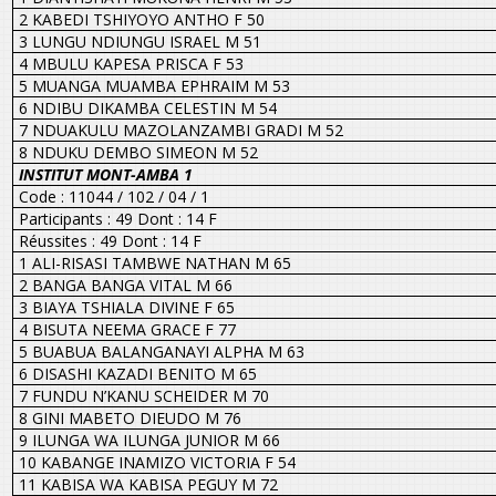
2 KABEDI TSHIYOYO ANTHO F 50
3 LUNGU NDIUNGU ISRAEL M 51
4 MBULU KAPESA PRISCA F 53
5 MUANGA MUAMBA EPHRAIM M 53
6 NDIBU DIKAMBA CELESTIN M 54
7 NDUAKULU MAZOLANZAMBI GRADI M 52
8 NDUKU DEMBO SIMEON M 52
INSTITUT MONT-AMBA 1
Code : 11044 / 102 / 04 / 1
Participants : 49 Dont : 14 F
Réussites : 49 Dont : 14 F
1 ALI-RISASI TAMBWE NATHAN M 65
2 BANGA BANGA VITAL M 66
3 BIAYA TSHIALA DIVINE F 65
4 BISUTA NEEMA GRACE F 77
5 BUABUA BALANGANAYI ALPHA M 63
6 DISASHI KAZADI BENITO M 65
7 FUNDU N’KANU SCHEIDER M 70
8 GINI MABETO DIEUDO M 76
9 ILUNGA WA ILUNGA JUNIOR M 66
10 KABANGE INAMIZO VICTORIA F 54
11 KABISA WA KABISA PEGUY M 72