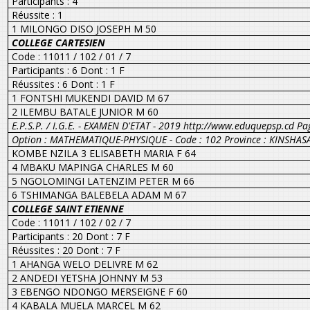
Participants : 4
Réussite : 1
1 MILONGO DISO JOSEPH M 50
COLLEGE CARTESIEN
Code : 11011 / 102 / 01 / 7
Participants : 6 Dont : 1 F
Réussites : 6 Dont : 1 F
1 FONTSHI MUKENDI DAVID M 67
2 ILEMBU BATALE JUNIOR M 60
E.P.S.P. / I.G.E. - EXAMEN D'ETAT - 2019 http://www.eduquepsp.cd Pa
Option : MATHEMATIQUE-PHYSIQUE - Code : 102 Province : KINSHAS
KOMBE NZILA 3 ELISABETH MARIA F 64
4 MBAKU MAPINGA CHARLES M 60
5 NGOLOMINGI LATENZIM PETER M 66
6 TSHIMANGA BALEBELA ADAM M 67
COLLEGE SAINT ETIENNE
Code : 11011 / 102 / 02 / 7
Participants : 20 Dont : 7 F
Réussites : 20 Dont : 7 F
1 AHANGA WELO DELIVRE M 62
2 ANDEDI YETSHA JOHNNY M 53
3 EBENGO NDONGO MERSEIGNE F 60
4 KABALA MUELA MARCEL M 62