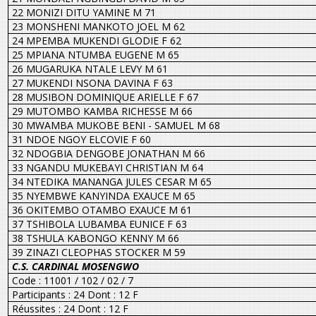
22 MONIZI DITU YAMINE M 71
23 MONSHENI MANKOTO JOEL M 62
24 MPEMBA MUKENDI GLODIE F 62
25 MPIANA NTUMBA EUGENE M 65
26 MUGARUKA NTALE LEVY M 61
27 MUKENDI NSONA DAVINA F 63
28 MUSIBON DOMINIQUE ARIELLE F 67
29 MUTOMBO KAMBA RICHESSE M 66
30 MWAMBA MUKOBE BENI - SAMUEL M 68
31 NDOE NGOY ELCOVIE F 60
32 NDOGBIA DENGOBE JONATHAN M 66
33 NGANDU MUKEBAYI CHRISTIAN M 64
34 NTEDIKA MANANGA JULES CESAR M 65
35 NYEMBWE KANYINDA EXAUCE M 65
36 OKITEMBO OTAMBO EXAUCE M 61
37 TSHIBOLA LUBAMBA EUNICE F 63
38 TSHULA KABONGO KENNY M 66
39 ZINAZI CLEOPHAS STOCKER M 59
C.S. CARDINAL MOSENGWO
Code : 11001 / 102 / 02 / 7
Participants : 24 Dont : 12 F
Réussites : 24 Dont : 12 F