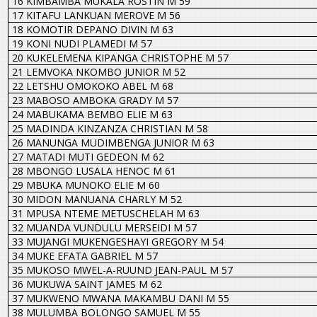
16 KIMBAMBA MUKALA ROSTIN M 59
17 KITAFU LANKUAN MEROVE M 56
18 KOMOTIR DEPANO DIVIN M 63
19 KONI NUDI PLAMEDI M 57
20 KUKELEMENA KIPANGA CHRISTOPHE M 57
21 LEMVOKA NKOMBO JUNIOR M 52
22 LETSHU OMOKOKO ABEL M 68
23 MABOSO AMBOKA GRADY M 57
24 MABUKAMA BEMBO ELIE M 63
25 MADINDA KINZANZA CHRISTIAN M 58
26 MANUNGA MUDIMBENGA JUNIOR M 63
27 MATADI MUTI GEDEON M 62
28 MBONGO LUSALA HENOC M 61
29 MBUKA MUNOKO ELIE M 60
30 MIDON MANUANA CHARLY M 52
31 MPUSA NTEME METUSCHELAH M 63
32 MUANDA VUNDULU MERSEIDI M 57
33 MUJANGI MUKENGESHAYI GREGORY M 54
34 MUKE EFATA GABRIEL M 57
35 MUKOSO MWEL-A-RUUND JEAN-PAUL M 57
36 MUKUWA SAINT JAMES M 62
37 MUKWENO MWANA MAKAMBU DANI M 55
38 MULUMBA BOLONGO SAMUEL M 55