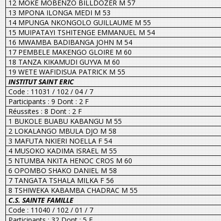
12 MOKE MOBENZO BILLDOZER M 57
13 MPONA ILONGA MEDI M 53
14 MPUNGA NKONGOLO GUILLAUME M 55
15 MUIPATAYI TSHITENGE EMMANUEL M 54
16 MWAMBA BADIBANGA JOHN M 54
17 PEMBELE MAKENGO GLOIRE M 60
18 TANZA KIKAMUDI GUYVA M 60
19 WETE WAFIDISUA PATRICK M 55
INSTITUT SAINT ERIC
Code : 11031 / 102 / 04 / 7
Participants : 9 Dont : 2 F
Réussites : 8 Dont : 2 F
1 BUKOLE BUABU KABANGU M 55
2 LOKALANGO MBULA DJO M 58
3 MAFUTA NKIERI NOELLA F 54
4 MUSOKO KADIMA ISRAEL M 55
5 NTUMBA NKITA HENOC CROS M 60
6 OPOMBO SHAKO DANIEL M 58
7 TANGATA TSHALA MILKA F 56
8 TSHIWEKA KABAMBA CHADRAC M 55
C.S. SAINTE FAMILLE
Code : 11040 / 102 / 01 / 7
Participants : 32 Dont : 5 F