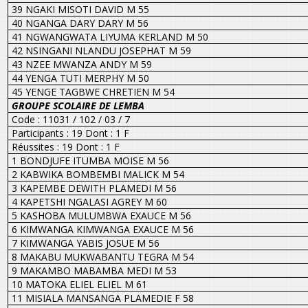
39 NGAKI MISOTI DAVID M 55
40 NGANGA DARY DARY M 56
41 NGWANGWATA LIYUMA KERLAND M 50
42 NSINGANI NLANDU JOSEPHAT M 59
43 NZEE MWANZA ANDY M 59
44 YENGA TUTI MERPHY M 50
45 YENGE TAGBWE CHRETIEN M 54
GROUPE SCOLAIRE DE LEMBA
Code : 11031 / 102 / 03 / 7
Participants : 19 Dont : 1 F
Réussites : 19 Dont : 1 F
1 BONDJUFE ITUMBA MOISE M 56
2 KABWIKA BOMBEMBI MALICK M 54
3 KAPEMBE DEWITH PLAMEDI M 56
4 KAPETSHI NGALASI AGREY M 60
5 KASHOBA MULUMBWA EXAUCE M 56
6 KIMWANGA KIMWANGA EXAUCE M 56
7 KIMWANGA YABIS JOSUE M 56
8 MAKABU MUKWABANTU TEGRA M 54
9 MAKAMBO MABAMBA MEDI M 53
10 MATOKA ELIEL ELIEL M 61
11 MISIALA MANSANGA PLAMEDIE F 58