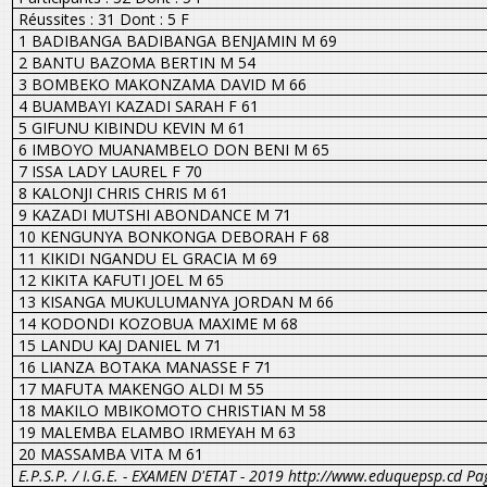
Réussites : 31 Dont : 5 F
1 BADIBANGA BADIBANGA BENJAMIN M 69
2 BANTU BAZOMA BERTIN M 54
3 BOMBEKO MAKONZAMA DAVID M 66
4 BUAMBAYI KAZADI SARAH F 61
5 GIFUNU KIBINDU KEVIN M 61
6 IMBOYO MUANAMBELO DON BENI M 65
7 ISSA LADY LAUREL F 70
8 KALONJI CHRIS CHRIS M 61
9 KAZADI MUTSHI ABONDANCE M 71
10 KENGUNYA BONKONGA DEBORAH F 68
11 KIKIDI NGANDU EL GRACIA M 69
12 KIKITA KAFUTI JOEL M 65
13 KISANGA MUKULUMANYA JORDAN M 66
14 KODONDI KOZOBUA MAXIME M 68
15 LANDU KAJ DANIEL M 71
16 LIANZA BOTAKA MANASSE F 71
17 MAFUTA MAKENGO ALDI M 55
18 MAKILO MBIKOMOTO CHRISTIAN M 58
19 MALEMBA ELAMBO IRMEYAH M 63
20 MASSAMBA VITA M 61
E.P.S.P. / I.G.E. - EXAMEN D'ETAT - 2019 http://www.eduquepsp.cd Pa