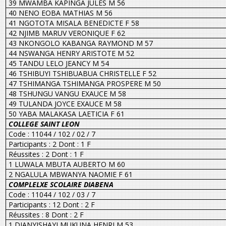
39 MWAMBA KAPINGA JULES M 56
40 NENO EOBA MATHIAS M 56
41 NGOTOTA MISALA BENEDICTE F 58
42 NJIMB MARUV VERONIQUE F 62
43 NKONGOLO KABANGA RAYMOND M 57
44 NSWANGA HENRY ARISTOTE M 52
45 TANDU LELO JEANCY M 54
46 TSHIBUYI TSHIBUABUA CHRISTELLE F 52
47 TSHIMANGA TSHIMANGA PROSPERE M 50
48 TSHUNGU VANGU EXAUCE M 58
49 TULANDA JOYCE EXAUCE M 58
50 YABA MALAKASA LAETICIA F 61
COLLEGE SAINT LEON
Code : 11044 / 102 / 02 / 7
Participants : 2 Dont : 1 F
Réussites : 2 Dont : 1 F
1 LUWALA MBUTA AUBERTO M 60
2 NGALULA MBWANYA NAOMIE F 61
COMPLELXE SCOLAIRE DIABENA
Code : 11044 / 102 / 03 / 7
Participants : 12 Dont : 2 F
Réussites : 8 Dont : 2 F
1 DIANYISHAYI MUKUNA HENRI M 53