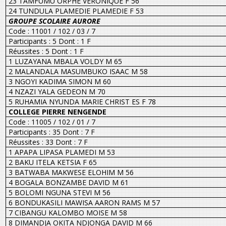
23 TAMFUMU ORPHE VERONIQUE F 56
24 TUNDULA PLAMEDIE PLAMEDIE F 53
GROUPE SCOLAIRE AURORE
Code : 11001 / 102 / 03 / 7
Participants : 5 Dont : 1 F
Réussites : 5 Dont : 1 F
1 LUZAYANA MBALA VOLDY M 65
2 MALANDALA MASUMBUKO ISAAC M 58
3 NGOYI KADIMA SIMON M 60
4 NZAZI YALA GEDEON M 70
5 RUHAMIA NYUNDA MARIE CHRIST ES F 78
COLLEGE PIERRE NENGENDE
Code : 11005 / 102 / 01 / 7
Participants : 35 Dont : 7 F
Réussites : 33 Dont : 7 F
1 APAPA LIPASA PLAMEDI M 53
2 BAKU ITELA KETSIA F 65
3 BATWABA MAKWESE ELOHIM M 56
4 BOGALA BONZAMBE DAVID M 61
5 BOLOMI NGUNA STEVI M 56
6 BONDUKASILI MAWISA AARON RAMS M 57
7 CIBANGU KALOMBO MOISE M 58
8 DIMANDJA OKITA NDJONGA DAVID M 66