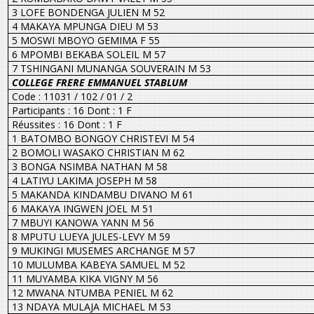
3 LOFE BONDENGA JULIEN M 52
4 MAKAYA MPUNGA DIEU M 53
5 MOSWI MBOYO GEMIMA F 55
6 MPOMBI BEKABA SOLEIL M 57
7 TSHINGANI MUNANGA SOUVERAIN M 53
COLLEGE FRERE EMMANUEL STABLUM
Code : 11031 / 102 / 01 / 2
Participants : 16 Dont : 1 F
Réussites : 16 Dont : 1 F
1 BATOMBO BONGOY CHRISTEVI M 54
2 BOMOLI WASAKO CHRISTIAN M 62
3 BONGA NSIMBA NATHAN M 58
4 LATIYU LAKIMA JOSEPH M 58
5 MAKANDA KINDAMBU DIVANO M 61
6 MAKAYA INGWEN JOEL M 51
7 MBUYI KANOWA YANN M 56
8 MPUTU LUEYA JULES-LEVY M 59
9 MUKINGI MUSEMES ARCHANGE M 57
10 MULUMBA KABEYA SAMUEL M 52
11 MUYAMBA KIKA VIGNY M 56
12 MWANA NTUMBA PENIEL M 62
13 NDAYA MULAJA MICHAEL M 53