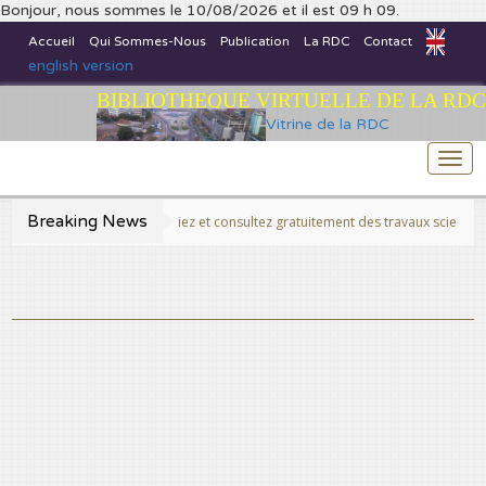
Bonjour, nous sommes le 10/08/2026 et il est 09 h 09.
Accueil
Qui Sommes-Nous
Publication
La RDC
Contact
english version
BIBLIOTHEQUE VIRTUELLE DE LA RDC
Vitrine de la RDC
Togg
navi
Breaking News
>>Publiez et consultez gratuitement des travaux scientifiques fins p