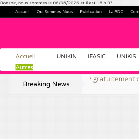
Bonsoir, nous sommes le 06/08/2026 et il est 18 h 03.
Accueil
Qui Sommes-Nous
Publication
La RDC
Con
Accueil
UNIKIN
IFASIC
UNIKIS
Autres
liez et consultez gratuitement des travaux sci
Breaking News