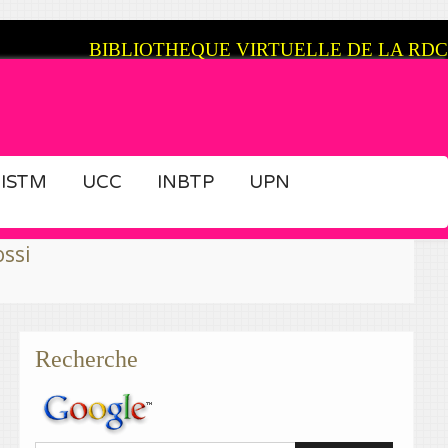
BIBLIOTHEQUE VIRTUELLE DE LA RDC
ISTM
UCC
INBTP
UPN
 à Congovirtuel..
>>Publiez et co
Recherche