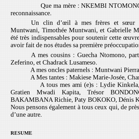
Que ma mère : NKEMBI NTOMONO Béatric
reconnaissance.
Un clin d’œil à mes frères et sœur
Muntwani, Timothée Muntwani, et Gabrielle Mu
été très indispensables pour soutenir cette œuvre
avoir fait de nos études sa première préoccupatio
A mes cousins : Guecha Ntomono, parti
Zeferino, et Chadrack Lusameso.
A mes oncles paternels : Muntwani Pierrard
A Mes tantes : Makiese Marie-Josée, C
A tous mes ami (e)s : Lydie Kinkela, C
Gratien Mwadi Kapita, Trésor BOND
BAKAMBANA Richie, Paty BOKOKO, Dénis
Nous pensons également à tous ceux qui, de près
d’une autre.
L
RESUME