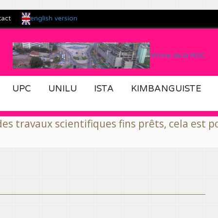
english version
tact
Vitrine de la RDC
UPC
UNILU
ISTA
KIMBANGUISTE
entifiques fins prêts, cela est possible grâce