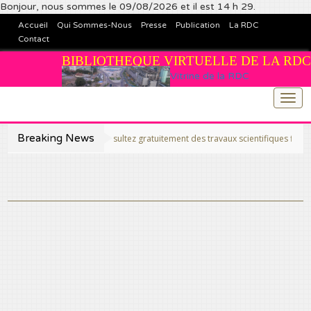
Bonjour, nous sommes le 09/08/2026 et il est 14 h 29.
Accueil
Qui Sommes-Nous
Presse
Publication
La RDC
Contact
BIBLIOTHEQUE VIRTUELLE DE LA RDC
Vitrine de la RDC
Togg
navi
Breaking News
>>Publiez et consultez gratuitement des travaux scientifiques fins prêts, cela