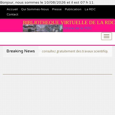
Bonjour, nous sommes le 10/08/2026 et il est 07 h 11.
Accueil
Qui Sommes-Nous
Presse
Publication
La RDC
Contact
BIBLIOTHEQUE VIRTUELLE DE LA RDC
Vitrine de la RDC
Togg
navi
Breaking News
>>Publiez et consultez gratuitement des travaux scientifiques fins prêts, 