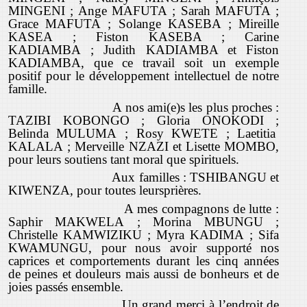
MINGENI ; Ange MAFUTA ; Sarah MAFUTA ;
Grace MAFUTA ; Solange KASEBA ; Mireille
KASEA ; Fiston KASEBA ; Carine
KADIAMBA ; Judith KADIAMBA et Fiston
KADIAMBA, que ce travail soit un exemple
positif pour le développement intellectuel de notre
famille.
A nos ami(e)s les plus proches :
TAZIBI KOBONGO ; Gloria ONOKODI ;
Belinda MULUMA ; Rosy KWETE ; Laetitia
KALALA ; Merveille NZAZI et Lisette MOMBO,
pour leurs soutiens tant moral que spirituels.
Aux familles : TSHIBANGU et
KIWENZA, pour toutes leursprières.
A mes compagnons de lutte :
Saphir MAKWELA ; Morina MBUNGU ;
Christelle KAMWIZIKU ; Myra KADIMA ; Sifa
KWAMUNGU, pour nous avoir supporté nos
caprices et comportements durant les cinq années
de peines et douleurs mais aussi de bonheurs et de
joies passés ensemble.
Un grand merci à l’endroit de