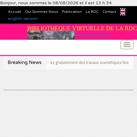
Bonjour, nous sommes le 08/08/2026 et il est 13 h 34.
Accueil
Qui Sommes-Nous
Publication
La RDC
Contact
english version
BIBLIOTHEQUE VIRTUELLE DE LA RDC
Vitrine de la RDC
Togg
navi
Breaking News
>>Publiez et consultez gratuitement des travaux scientifiques fins prêts, cela es