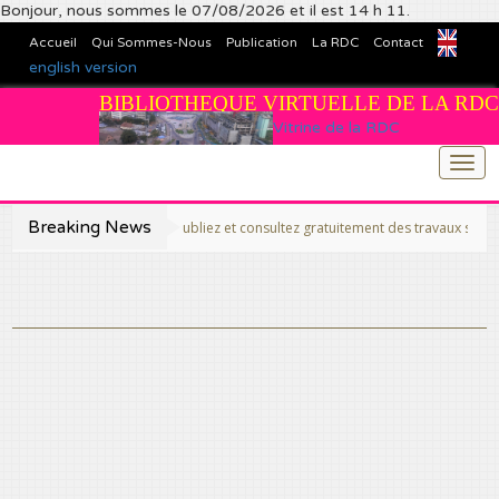
Bonjour, nous sommes le 07/08/2026 et il est 14 h 11.
Accueil
Qui Sommes-Nous
Publication
La RDC
Contact
english version
BIBLIOTHEQUE VIRTUELLE DE LA RDC
Vitrine de la RDC
Togg
navi
Breaking News
>>Publiez et consultez gratuitement des travaux scientifiques f