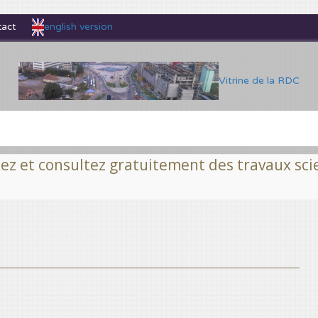
english version
tact
Vitrine de la RDC
ltez gratuitement des travaux scientifiques fi