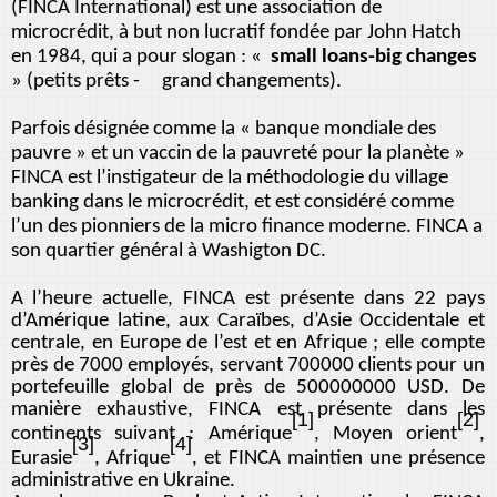
(FINCA International) est une association de
microcrédit, à but non lucratif fondée par John Hatch
en 1984, qui a pour slogan : «
small loans-big changes
» (petits prêts - grand changements).
Parfois désignée comme la « banque mondiale des
pauvre » et un vaccin de la pauvreté pour la planète »
FINCA est l’instigateur de la méthodologie du village
banking dans le microcrédit, et est considéré comme
l’un des pionniers de la micro finance moderne. FINCA a
son quartier général à Washigton DC.
A l’heure actuelle, FINCA est présente dans 22 pays
d’Amérique latine, aux Caraïbes, d’Asie Occidentale et
centrale, en Europe de l’est et en Afrique ; elle compte
près de 7000 employés, servant 700000 clients pour un
portefeuille global de près de 500000000 USD. De
manière exhaustive, FINCA est présente dans les
[1]
[2]
continents suivant : Amérique
, Moyen orient
,
[3]
[4]
Eurasie
, Afrique
, et FINCA maintien une présence
administrative en Ukraine.