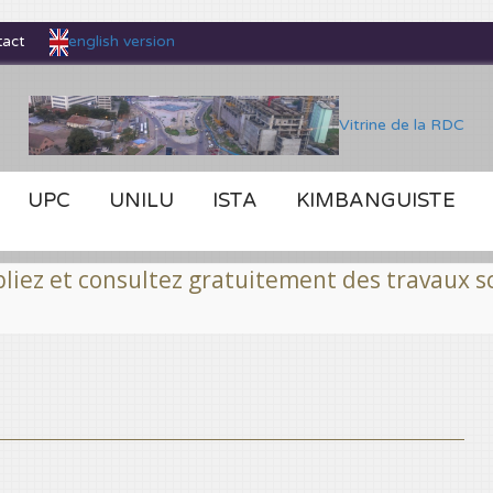
english version
tact
Vitrine de la RDC
UPC
UNILU
ISTA
KIMBANGUISTE
ultez gratuitement des travaux scientifiques f