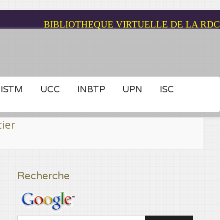
BIBLIOTHEQUE VIRTUELLE DE LA RDC
ISTM
UCC
INBTP
UPN
ISC
ins prêts, cela est possible grâce à Congovirt
Recherche