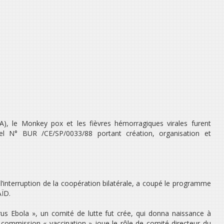
RA), le Monkey pox et les fièvres hémorragiques virales furent
riel N° BUR /CE/SP/0033/88 portant création, organisation et
 l’interruption de la coopération bilatérale, a coupé le programme
AÏD.
rus Ebola », un comité de lutte fut crée, qui donna naissance à
s-commission « vaccination » joue le rôle de comité directeur du