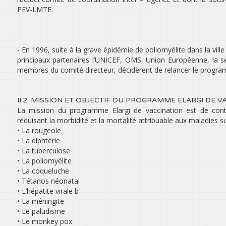
PEV-LMTE.
- En 1996, suite à la grave épidémie de poliomyélite dans la v
principaux partenaires l’UNICEF, OMS, Union Européenne, la se
membres du comité directeur, décidèrent de relancer le program
II.2. MISSION ET OBJECTIF DU PROGRAMME ELARGI DE V
La mission du programme Elargi de vaccination est de contr
réduisant la morbidité et la mortalité attribuable aux maladies su
• La rougeole
• La diphtérie
• La tuberculose
• La poliomyélite
• La coqueluche
• Tétanos néonatal
• L’hépatite virale b
• La méningite
• Le paludisme
• Le monkey pox