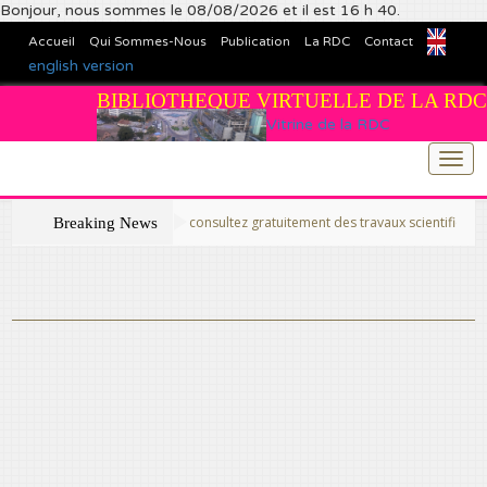
Bonjour, nous sommes le 08/08/2026 et il est 16 h 40.
Accueil
Qui Sommes-Nous
Publication
La RDC
Contact
english version
BIBLIOTHEQUE VIRTUELLE DE LA RDC
Vitrine de la RDC
Togg
navi
>>Publiez et consultez gratuitement des travaux scientifiques fins prêts
Breaking News