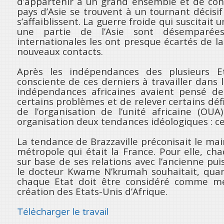
d’appartenir à un grand ensemble et de conso
pays d’Asie se trouvent à un tournant décisif 
s’affaiblissent. La guerre froide qui suscitait u
une partie de l’Asie sont désemparées
internationales les ont presque écartés de la
nouveaux contacts.
Après les indépendances des plusieurs Et
consciente de ces derniers à travailler dans
indépendances africaines avaient pensé de
certains problèmes et de relever certains défi
de l’organisation de l’unité africaine (O
organisation deux tendances idéologiques : cell
La tendance de Brazzaville préconisait le ma
métropole qui était la France. Pour elle, c
sur base de ses relations avec l’ancienne pui
le docteur Kwame N’krumah souhaitait, quant 
chaque Etat doit être considéré comme me
création des Etats-Unis d’Afrique.
Télécharger le travail