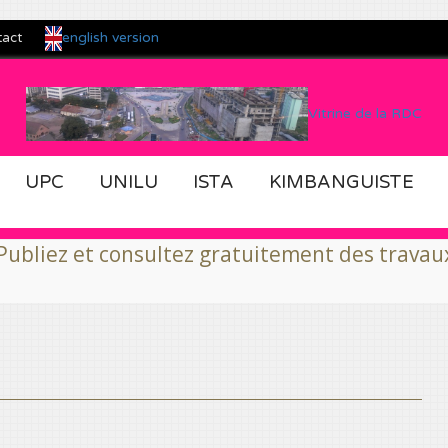
english version
tact
Vitrine de la RDC
UPC
UNILU
ISTA
KIMBANGUISTE
consultez gratuitement des travaux scientifiqu