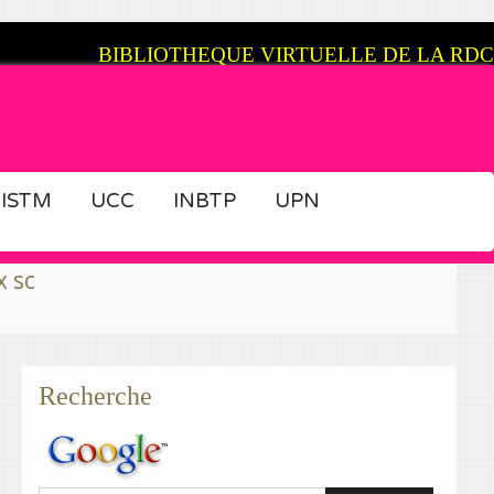
BIBLIOTHEQUE VIRTUELLE DE LA RDC
ISTM
UCC
INBTP
UPN
es fins prêts, cela est possible grâce à Congov
Recherche