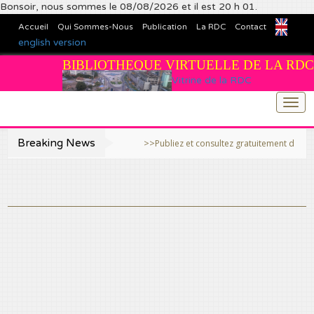
Bonsoir, nous sommes le 08/08/2026 et il est 20 h 01.
Accueil
Qui Sommes-Nous
Publication
La RDC
Contact
english version
BIBLIOTHEQUE VIRTUELLE DE LA RDC
Vitrine de la RDC
Togg
navi
Breaking News
>>Publiez et consultez gratuitement des travaux