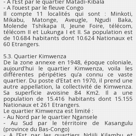
- A l’Est par le quartier Matadi-Kibala
- A l’ouest par le fleuve Congo
Il compte 11 localités qui sont : Minkoti,
Mikabu, Matonge, Aveugle, Ngudi Baka,
Molende Tshikapa II, Jeune Foire, télécom,
télécom II et Lukunga I et II. Sa population est
de 10.684 habitants dont 10.624 Nationaux et
60 Etrangers.
5.3. Quartier Kimwenza
De la zone annexe en 1948, époque coloniale,
aujourd’hui le quartier Kimwenza, voila les
différentes péripéties qu’a connu ce vaste
quartier. Du poste d’Etat en 1970, il prend une
autre appellation, la collectivité de Kimwenza.
Sa superficie avoisine 84 Km2. Il a une
population de 15.416 habitants dont 15.155
Nationaux et 261 Etrangers.
Le quartier Kimwenza est limité :
- Au Nord par le quartier Ngansele
- Au Sud par le térritoire de Kasangulu
(province du Bas-Congo)
- A l’Est par les quartiers Ndjili Kilambu et