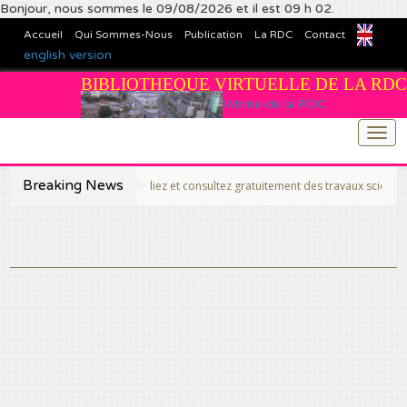
Bonjour, nous sommes le 09/08/2026 et il est 09 h 02.
Accueil
Qui Sommes-Nous
Publication
La RDC
Contact
english version
BIBLIOTHEQUE VIRTUELLE DE LA RDC
Vitrine de la RDC
Togg
navi
Breaking News
>>Publiez et consultez gratuitement des travaux scientifiques fins pr