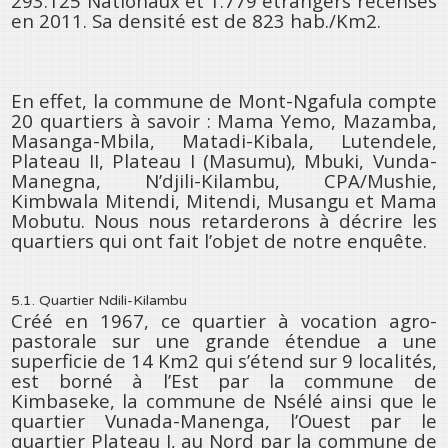
293.125 Nationaux et 1.779 étrangers recensés
en 2011. Sa densité est de 823 hab./Km2.
En effet, la commune de Mont-Ngafula compte
20 quartiers à savoir : Mama Yemo, Mazamba,
Masanga-Mbila, Matadi-Kibala, Lutendele,
Plateau II, Plateau I (Masumu), Mbuki, Vunda-
Manegna, N’djili-Kilambu, CPA/Mushie,
Kimbwala Mitendi, Mitendi, Musangu et Mama
Mobutu. Nous nous retarderons à décrire les
quartiers qui ont fait l’objet de notre enquête.
5.1. Quartier Ndili-Kilambu
Créé en 1967, ce quartier à vocation agro-
pastorale sur une grande étendue a une
superficie de 14 Km2 qui s’étend sur 9 localités,
est borné à l’Est par la commune de
Kimbaseke, la commune de Nsélé ainsi que le
quartier Vunada-Manenga, l’Ouest par le
quartier Plateau I, au Nord par la commune de