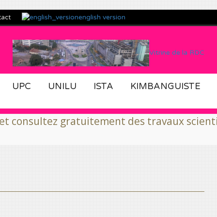
english version
tact
Vitrine de la RDC
UPC
UNILU
ISTA
KIMBANGUISTE
z gratuitement des travaux scientifiques fins 