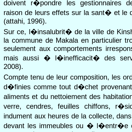
doivent r�pondre les gestionnaires 
raison de leurs effets sur la sant� et l
(attahi, 1996).
Sur ce, l�insalubrit� de la ville de Ki
la commune de Makala en particulier tro
seulement aux comportements irrespons
mais aussi � l�inefficacit� des serv
2008).
Compte tenu de leur composition, les 
d�finies comme tout d�chet provenant
aliments et du nettoiement des habitatio
verre, cendres, feuilles chiffons,
indument aux heures de la collecte, dan
devant les immeubles ou � l�entr�e d