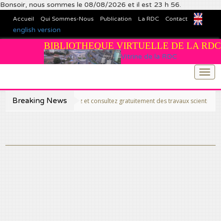
Bonsoir, nous sommes le 08/08/2026 et il est 23 h 56.
Accueil
Qui Sommes-Nous
Publication
La RDC
Contact
english version
BIBLIOTHEQUE VIRTUELLE DE LA RDC
Vitrine de la RDC
Togg
navi
Breaking News
>>Publiez et consultez gratuitement des travaux scientifiques fins prêt