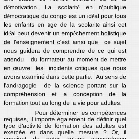
d
é
motivation. La scolarit
é
en r
é
publique
d
é
mocratique du congo est un id
é
al pour tous
les enfants en
â
ge de la scolarit
é
ainsi cet
id
é
al peut devenir un emp
ê
chement holistique
de l'enseignement c'est ainsi que
ce sujet
nous guidera de comprendre de ce qui est
attendu du formateur au moment de mettre
en œuvre les incidents critiques que nous
avons examiné dans cette partie.
Au sens de
l’andragogie de la science portant sur la
compréhension et la conception de la
formation tout au long de la vie pour adultes.
Pour déterminer les compétences
requises, il importe également de définir quel
type d’activité de formation des adultes est
exercée et dans quelle mesure ? Or, il
convient de noter qu’une concordance