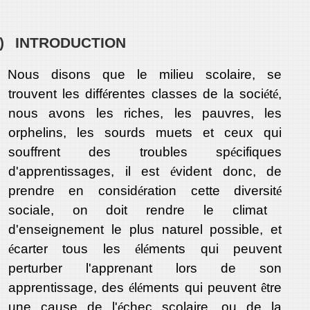
)
INTRODUCTION
Nous disons que le milieu scolaire, se
trouvent les diff
é
rentes classes de la soci
é
t
é
,
nous avons les riches, les pauvres, les
orphelins, les sourds muets et ceux qui
souffrent des troubles sp
é
cifiques
d'apprentissages, il est
é
vident donc, de
prendre en consid
é
ration cette diversit
é
sociale, on doit rendre le climat
d'enseignement le plus naturel possible, et
é
carter tous les
é
l
é
ments qui peuvent
perturber l'apprenant lors de son
apprentissage, des
é
l
é
ments qui peuvent
ê
tre
une cause de l'
é
chec scolaire, ou de la