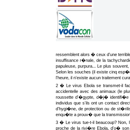
ressemblent alors � ceux d'une terrible
insuffisance r�nale, de la tachychar
papuleuse, purpura... Le plus souvent,
Selon les souches (il existe cinq esp�
l'heure, il n'existe aucun traitement c
2 � Le virus Ebola se transmet-il fa
accidentelle avec des animaux (le pl
roussette d'�gypte, d�j� identifi�e
individus que s'ils ont un contact di
d'hygi�ne, de protection ou de st�ril
enqu�te a prouv� que la transmission 
3 � Le virus tue-t-il beaucoup? Non, 
proche de la rivi�re Ebola, d'o� son 