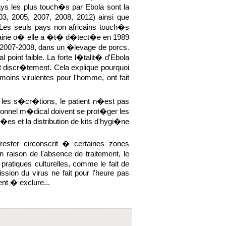
ys les plus touch�s par Ebola sont la
3, 2005, 2007, 2008, 2012) ainsi que
 Les seuls pays non africains touch�s
aine o� elle a �t� d�tect�e en 1989
 2007-2008, dans un �levage de porcs.
point faible. La forte l�talit� d'Ebola
et discr�tement. Cela explique pourquoi
oins virulentes pour l'homme, ont fait
u les s�cr�tions, le patient n�est pas
sonnel m�dical doivent se prot�ger les
es et la distribution de kits d'hygi�ne
rester circonscrit � certaines zones
raison de l'absence de traitement, le
pratiques culturelles, comme le fait de
sion du virus ne fait pour l'heure pas
ent � exclure...