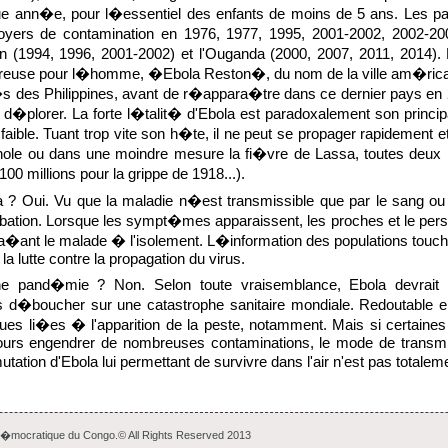
ue ann�e, pour l�essentiel des enfants de moins de 5 ans. Les pa
yers de contamination en 1976, 1977, 1995, 2001-2002, 2002-200
n (1994, 1996, 2001-2002) et l'Ouganda (2000, 2007, 2011, 2014).
reuse pour l�homme, �Ebola Reston�, du nom de la ville am�ric
�s des Philippines, avant de r�appara�tre dans ce dernier pays en
�plorer. La forte l�talit� d'Ebola est paradoxalement son principal 
 faible. Tuant trop vite son h�te, il ne peut se propager rapidement 
ole ou dans une moindre mesure la fi�vre de Lassa, toutes deux m
00 millions pour la grippe de 1918...).
ola ? Oui. Vu que la maladie n�est transmissible que par le sang o
ation. Lorsque les sympt�mes apparaissent, les proches et le per
pla�ant le malade � l'isolement. L�information des populations touch�
a lutte contre la propagation du virus.
 une pand�mie ? Non. Selon toute vraisemblance, Ebola devrait 
 d�boucher sur une catastrophe sanitaire mondiale. Redoutable en 
iques li�es � l'apparition de la peste, notamment. Mais si certaines 
jours engendrer de nombreuses contaminations, le mode de transmis
tion d'Ebola lui permettant de survivre dans l'air n'est pas totalem
 D�mocratique du Congo.© All Rights Reserved 2013