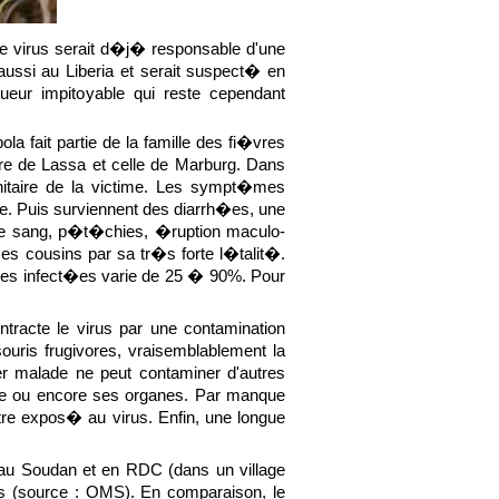
le virus serait d�j� responsable d'une
aussi au Liberia et serait suspect� en
tueur impitoyable qui reste cependant
 fait partie de la famille des fi�vres
re de Lassa et celle de Marburg. Dans
itaire de la victime. Les sympt�mes
rge. Puis surviennent des diarrh�es, une
 de sang, p�t�chies, �ruption maculo-
ses cousins par sa tr�s forte l�talit�.
onnes infect�es varie de 25 � 90%. Pour
tracte le virus par une contamination
uris frugivores, vraisemblablement la
r malade ne peut contaminer d'autres
rine ou encore ses organes. Par manque
tre expos� au virus. Enfin, une longue
6 au Soudan et en RDC (dans un village
nes (source : OMS). En comparaison, le