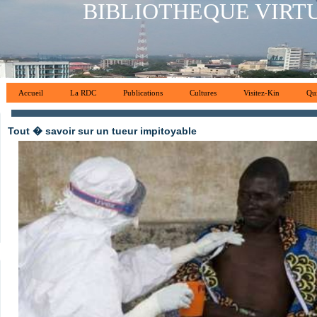
BIBLIOTHEQUE VIRT
Accueil
La RDC
Publications
Cultures
Visitez-Kin
Qu
Tout � savoir sur un tueur impitoyable