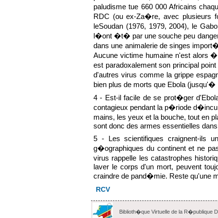
paludisme tue 660 000 Africains chaq
RDC (ou ex-Za�re, avec plusieurs fo
leSoudan (1976, 1979, 2004), le Gabo
l�ont �t� par une souche peu dange
dans une animalerie de singes import
Aucune victime humaine n'est alors � d
est paradoxalement son principal point
d'autres virus comme la grippe espagn
bien plus de morts que Ebola (jusqu'� 1
4 - Est-il facile de se prot�ger d'Eb
contagieux pendant la p�riode d�incub
mains, les yeux et la bouche, tout en 
sont donc des armes essentielles dans l
5 - Les scientifiques craignent-ils
g�ographiques du continent et ne pas
virus rappelle les catastrophes histor
laver le corps d'un mort, peuvent tou
craindre de pand�mie. Reste qu'une muta
RCV
Biblioth�que Virtuelle de la R�publique